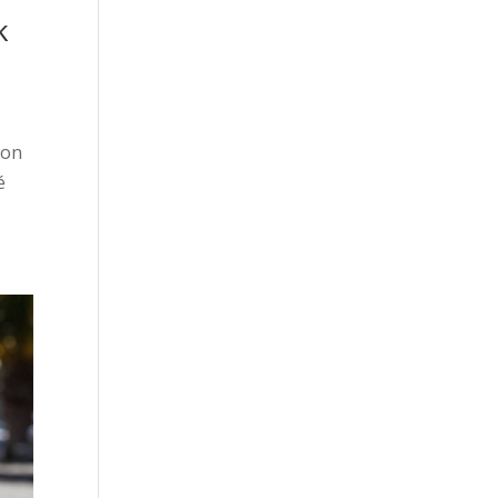
k
non
é