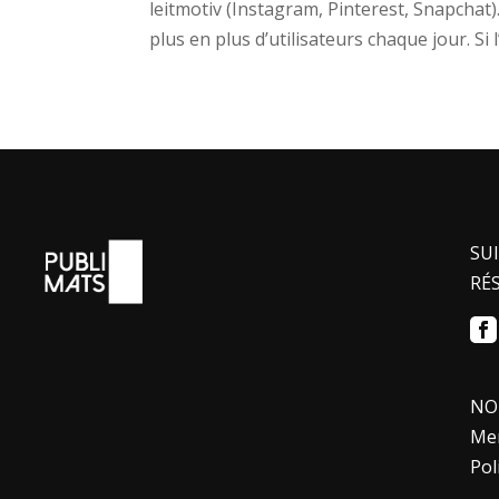
leitmotiv (Instagram, Pinterest, Snapchat).
plus en plus d’utilisateurs chaque jour. Si l
SU
RÉ
NO
Men
Pol