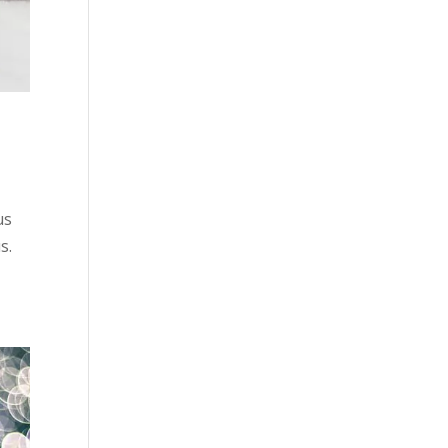
us
s.