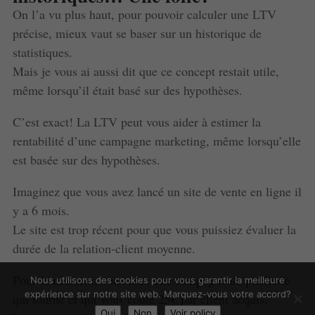
On l’a vu plus haut, pour pouvoir calculer une LTV
précise, mieux vaut se baser sur un historique de
statistiques.
Mais je vous ai aussi dit que ce concept restait utile,
même lorsqu’il était basé sur des hypothèses.
C’est exact! La LTV peut vous aider à estimer la
rentabilité d’une campagne marketing, même lorsqu’elle
est basée sur des hypothèses.
Imaginez que vous avez lancé un site de vente en ligne il
y a 6 mois.
Le site est trop récent pour que vous puissiez évaluer la
durée de la relation-client moyenne.
Pour le moment, vous avez une campagne de publicité
Nous utilisons des cookies pour vous garantir la meilleure
expérience sur notre site web. Marquez-vous votre accord?
qui tourne et qui vous coûte 25€ par client acquis.
Oui
Non
Voir policy