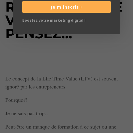
RENTABLES QUE
Je m'inscris !
VOUS NE LE
Boostez votre marketing digital !
PENSEZ…
Le concept de la Life Time Value (LTV) est souvent
ignoré par les entrepreneurs.
Pourquoi?
Je ne sais pas trop…
Peut-être un manque de formation à ce sujet ou une