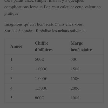
Cela paraît assez simple, mais il y a quelques
complications lorsque l’on veut calculer cette valeur en
pratique.
Imaginons qu’un client reste 5 ans chez vous.
Sur ces 5 années, il réalise les achats suivants:
Chiffre
Marge
Année
d’affaires
bénéficiaire
1
500€
50€
2
1.000€
150€
3
1.000€
150€
4
1.500€
200€
5
800€
100€