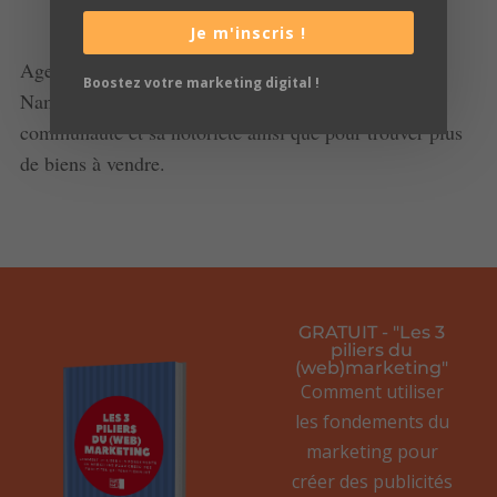
Je m'inscris !
Agence immobilière dans la région de Charleroi et
Boostez votre marketing digital !
Namur, notre client nous a contacté pour accroître sa
communauté et sa notoriété ainsi que pour trouver plus
de biens à vendre.
GRATUIT - "Les 3
piliers du
(web)marketing"
Comment utiliser
les fondements du
marketing pour
créer des publicités